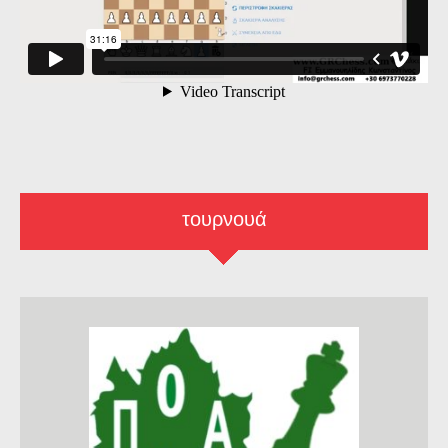
τουρνουά