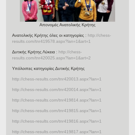
Απονομές Ανατολικής Κρήτης
Ανατολικής Κρήτης όλες οι κατηγορίες :
http://chess-
results.com/tnr419578.aspx?lan=1&art=1
Δυτικής Κρήτης Λύκεια :
http://chess-
results.com/tnr420025.aspx?lan=1&art=2
Υπόλοιπες κατηγορίες Δυτικής Κρήτης
http://chess-results.com/tnr420013.aspx?lan=1
http://chess-results.com/tnr420014.aspx?lan=1
http://chess-results.com/tnr419814.aspx?lan=1
http://chess-results.com/tnr419815.aspx?lan=1
http://chess-results.com/tnr419816.aspx?lan=1
http://chess-results.com/tnr419817.aspx?lan=1