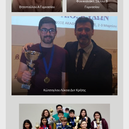
Φοινικιανάκη Στέλλα Β
Βητοπούλου Α Γυμνασίου
Γυμνασίου
Κώτσογλου Λύκεια Δυτ Κρήτης