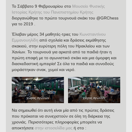
Το Σάββατο 9 Φεβρουαρίου στο
Μουσείο Φυσικής
Ιστορίας Κρήτης του Πανεπιστημίου Κρήτης
διοργανώθηκε το πρώτο τουρνουά σκάκι του @GRChess
για το 2019 .
Έλαβαν μέρος 34 μαθητές-τριες του
Κωνσταντίνου
Εμμανουηλίδη
από σχολεία και δράσεις εκμάθησης
σκακιού, στην ευρύτερη πόλη του Ηρακλείου και των
Χανίων. Το τουρνουά για αρκετά από τα παιδιά ήταν η
πρώτη επαφή με το αγωνιστικό σκάκι και μια όμορφη και
διασκεδαστική εμπειρία! Σε όλα τα παιδιά και συνοδούς
μοιράστηκαν σνακ, χυμοί και νερό.
χώρος αγώνων
χώρος αγώνων
Να σημειωθεί ότι αυτή είναι μία από τις πρώτες δράσεις
που πρόκειται να συνεχιστούν σε όλη τη διάρκεια της
χρονιάς. Περισσότερες πληροφορίες μπορείτε να
αποκτήσετε
στην ιστοσελίδα μας
ή στο :