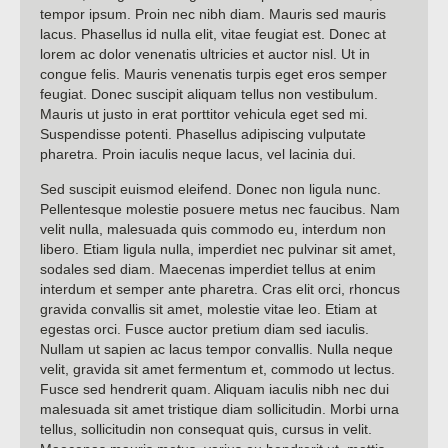
tempor ipsum. Proin nec nibh diam. Mauris sed mauris
lacus. Phasellus id nulla elit, vitae feugiat est. Donec at
lorem ac dolor venenatis ultricies et auctor nisl. Ut in
congue felis. Mauris venenatis turpis eget eros semper
feugiat. Donec suscipit aliquam tellus non vestibulum.
Mauris ut justo in erat porttitor vehicula eget sed mi.
Suspendisse potenti. Phasellus adipiscing vulputate
pharetra. Proin iaculis neque lacus, vel lacinia dui.
Sed suscipit euismod eleifend. Donec non ligula nunc.
Pellentesque molestie posuere metus nec faucibus. Nam
velit nulla, malesuada quis commodo eu, interdum non
libero. Etiam ligula nulla, imperdiet nec pulvinar sit amet,
sodales sed diam. Maecenas imperdiet tellus at enim
interdum et semper ante pharetra. Cras elit orci, rhoncus
gravida convallis sit amet, molestie vitae leo. Etiam at
egestas orci. Fusce auctor pretium diam sed iaculis.
Nullam ut sapien ac lacus tempor convallis. Nulla neque
velit, gravida sit amet fermentum et, commodo ut lectus.
Fusce sed hendrerit quam. Aliquam iaculis nibh nec dui
malesuada sit amet tristique diam sollicitudin. Morbi urna
tellus, sollicitudin non consequat quis, cursus in velit.