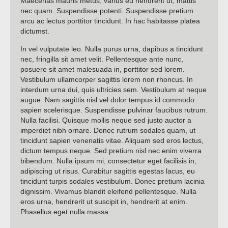
Maecenas mauris metus, varius eu hendrerit ut, mattis
nec quam. Suspendisse potenti. Suspendisse pretium
arcu ac lectus porttitor tincidunt. In hac habitasse platea
dictumst.
In vel vulputate leo. Nulla purus urna, dapibus a tincidunt
nec, fringilla sit amet velit. Pellentesque ante nunc,
posuere sit amet malesuada in, porttitor sed lorem.
Vestibulum ullamcorper sagittis lorem non rhoncus. In
interdum urna dui, quis ultricies sem. Vestibulum at neque
augue. Nam sagittis nisl vel dolor tempus id commodo
sapien scelerisque. Suspendisse pulvinar faucibus rutrum.
Nulla facilisi. Quisque mollis neque sed justo auctor a
imperdiet nibh ornare. Donec rutrum sodales quam, ut
tincidunt sapien venenatis vitae. Aliquam sed eros lectus,
dictum tempus neque. Sed pretium nisl nec enim viverra
bibendum. Nulla ipsum mi, consectetur eget facilisis in,
adipiscing ut risus. Curabitur sagittis egestas lacus, eu
tincidunt turpis sodales vestibulum. Donec pretium lacinia
dignissim. Vivamus blandit eleifend pellentesque. Nulla
eros urna, hendrerit ut suscipit in, hendrerit at enim.
Phasellus eget nulla massa.