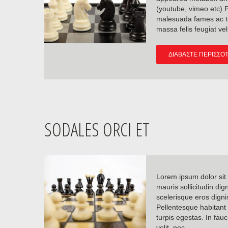
(youtube, vimeo etc) P
malesuada fames ac tur
massa felis feugiat ve
ΔΙΑΒΆΣΤΕ ΠΕΡΙΣΣΌ
SODALES ORCI ET
Lorem ipsum dolor sit 
mauris sollicitudin dig
scelerisque eros dignis
Pellentesque habitant
turpis egestas. In fauc
velit, nec…