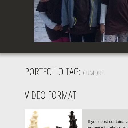
PORTFOLIO TAG:
CUMQUE
VIDEO FORMAT
If your post contains 
appeared metabox and