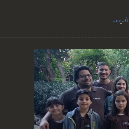
μενού